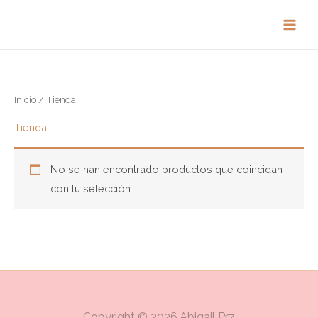
Ir
al
contenido
Inicio
/ Tienda
Tienda
No se han encontrado productos que coincidan
con tu selección.
Copyright © 2026 Abigail Prz