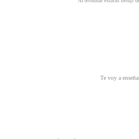
Al terminar estarás llen@ d
Te voy a enseñar