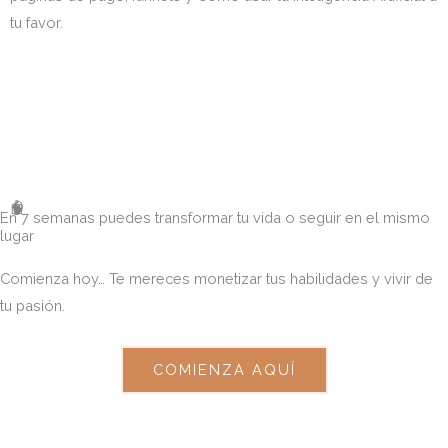
tu favor.
🧠
🤖
En 7 semanas puedes transformar tu vida o seguir en el mismo
lugar
Comienza hoy… Te mereces monetizar tus habilidades y vivir de
tu pasión.
COMIENZA AQUÍ